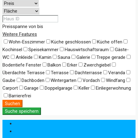
Preisspanne
von
bis
Weitere Features
Wohn-Esszimmer
Küche geschlossen
Küche offen
Kochinsel
Speisekammer
Hauswirtschaftsraum
Gäste-
WC
Ankleide
Kamin
Sauna
Galerie
Treppe gerade
Bodentiefe Fenster
Balkon
Erker
Zwerchgiebel
Überdachte Terrasse
Terrasse
Dachterrasse
Veranda
Gaube
Dachboden
Wintergarten
Vordach
Windfang
Carport
Garage
Doppelgarage
Keller
Einliegerwohnung
Barrierefrei
Suchen
Suche speichern
Anmeldung
Registrieren