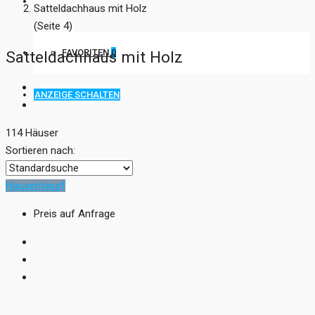
KONTAKT
Satteldachhaus mit Holz
(Seite 4)
FAVORITEN
0
Satteldachhaus mit Holz
ANZEIGE SCHALTEN
114 Häuser
Sortieren nach:
Hausentwurf
Preis auf Anfrage