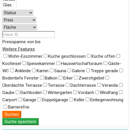
Preisspanne
von
bis
Weitere Features
Wohn-Esszimmer
Küche geschlossen
Küche offen
Kochinsel
Speisekammer
Hauswirtschaftsraum
Gäste-
WC
Ankleide
Kamin
Sauna
Galerie
Treppe gerade
Bodentiefe Fenster
Balkon
Erker
Zwerchgiebel
Überdachte Terrasse
Terrasse
Dachterrasse
Veranda
Gaube
Dachboden
Wintergarten
Vordach
Windfang
Carport
Garage
Doppelgarage
Keller
Einliegerwohnung
Barrierefrei
Suchen
Suche speichern