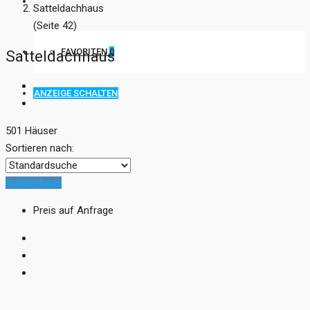
KONTAKT
Satteldachhaus
(Seite 42)
FAVORITEN
0
Satteldachhaus
ANZEIGE SCHALTEN
501 Häuser
Sortieren nach:
Kundenhaus
Preis auf Anfrage