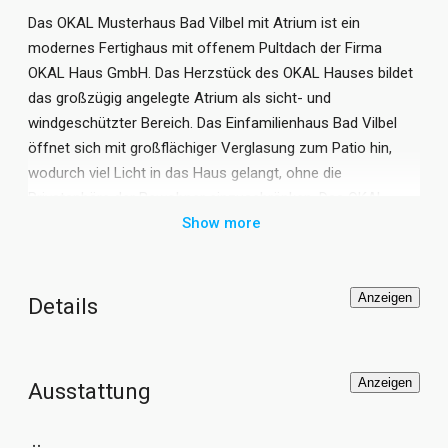
Das OKAL Musterhaus Bad Vilbel mit Atrium ist ein
modernes Fertighaus mit offenem Pultdach der Firma
OKAL Haus GmbH. Das Herzstück des OKAL Hauses bildet
das großzügig angelegte Atrium als sicht- und
windgeschützter Bereich. Das Einfamilienhaus Bad Vilbel
öffnet sich mit großflächiger Verglasung zum Patio hin,
wodurch viel Licht in das Haus gelangt, ohne die
Privatsphäre der Bewohner einzuschränken. Das OKAL
Musterhaus Bad Vilbel mit Atrium ist somit ideal geeignet
Show more
für den städtischen Hausbau in dicht besiedelter
Umgebung. Das Stadthaus mit offenem Innenhof verfügt
über 240 qm Wohnfläche und bietet viel Design und
Anzeigen
Details
moderne Architektur mit maßgeschneiderter
Inneneinrichtung des Interieur-Designers Studio Becker. Das
OKAL Fertighaus Bad Vilbel Atrium ist ein
Anzeigen
Ausstattung
zukunftsorientiertes Plusenergie-Haus gemäß
Förderstandard KfW-Effizienzhaus 40 Plus mit AktivPlus-
Standard und verfügt über ein eigenes Solar-Hauskraftwerk.