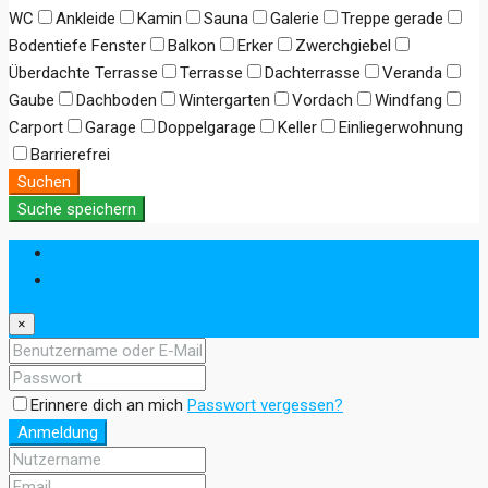
WC
Ankleide
Kamin
Sauna
Galerie
Treppe gerade
Bodentiefe Fenster
Balkon
Erker
Zwerchgiebel
Überdachte Terrasse
Terrasse
Dachterrasse
Veranda
Gaube
Dachboden
Wintergarten
Vordach
Windfang
Carport
Garage
Doppelgarage
Keller
Einliegerwohnung
Barrierefrei
Suchen
Suche speichern
Anmeldung
Registrieren
×
Erinnere dich an mich
Passwort vergessen?
Anmeldung