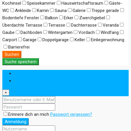
Kochinsel
Speisekammer
Hauswirtschaftsraum
Gäste-
WC
Ankleide
Kamin
Sauna
Galerie
Treppe gerade
Bodentiefe Fenster
Balkon
Erker
Zwerchgiebel
Überdachte Terrasse
Terrasse
Dachterrasse
Veranda
Gaube
Dachboden
Wintergarten
Vordach
Windfang
Carport
Garage
Doppelgarage
Keller
Einliegerwohnung
Barrierefrei
Suchen
Suche speichern
Anmeldung
Registrieren
×
Erinnere dich an mich
Passwort vergessen?
Anmeldung