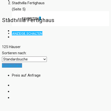
KONTAKT
Stadtvilla Fertighaus
(Seite 5)
FAVORITEN
0
Stadtvilla Fertighaus
ANZEIGE SCHALTEN
125 Häuser
Sortieren nach:
Kundenhaus
Preis auf Anfrage