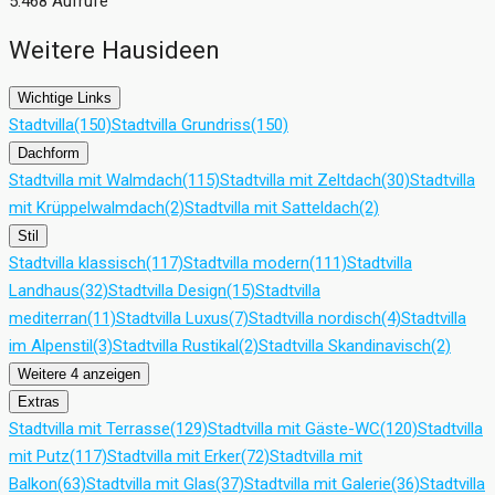
5.468 Aufrufe
Weitere Hausideen
Wichtige Links
Stadtvilla
(150)
Stadtvilla Grundriss
(150)
Dachform
Stadtvilla mit Walmdach
(115)
Stadtvilla mit Zeltdach
(30)
Stadtvilla
mit Krüppelwalmdach
(2)
Stadtvilla mit Satteldach
(2)
Stil
Stadtvilla klassisch
(117)
Stadtvilla modern
(111)
Stadtvilla
Landhaus
(32)
Stadtvilla Design
(15)
Stadtvilla
mediterran
(11)
Stadtvilla Luxus
(7)
Stadtvilla nordisch
(4)
Stadtvilla
im Alpenstil
(3)
Stadtvilla Rustikal
(2)
Stadtvilla Skandinavisch
(2)
Weitere 4 anzeigen
Extras
Stadtvilla mit Terrasse
(129)
Stadtvilla mit Gäste-WC
(120)
Stadtvilla
mit Putz
(117)
Stadtvilla mit Erker
(72)
Stadtvilla mit
Balkon
(63)
Stadtvilla mit Glas
(37)
Stadtvilla mit Galerie
(36)
Stadtvilla