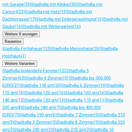
mit Garage
(33)
Stadtvilla mit Klinker
(26)
Stadtvilla mit
Carport
(22)
Stadtvilla mit Holz
(19)
Stadtvilla mit
Dachterrasse
(17)
Stadtvilla mit Einliegerwohnung
(16)
Stadtvilla mit
Gaube
(16)
Stadtvilla mit Wintergarten
(16)
Weitere 9 anzeigen
Bauweise
Stadtvilla Fertighaus
(125)
Stadtvilla Massivhaus
(26)
Stadtvilla
Holzhaus
(1)
Weitere Varianten
Stadtvilla bodentiefe Fenster
(132)
Stadtvilla 5
Zimmer
(65)
Stadtvilla 4 Zimmer
(51)
Stadtvilla bis 300.000
EURO
(21)
Stadtvilla 150 qm
(20)
Stadtvilla 6 Zimmer
(19)
Stadtvilla
110 qm
(16)
Stadtvilla 120 qm
(16)
Stadtvilla 160 qm
(16)
Stadtvilla
140 qm
(15)
Stadtvilla 130 qm
(13)
Stadtvilla 170 qm
(11)
Stadtvilla
200 qm
(8)
Stadtvilla 180 qm
(7)
Stadtvilla bis 400.000
EURO
(7)
Stadtvilla 190 qm
(6)
Stadtvilla 7 Zimmer
(5)
Stadtvilla 210
qm
(3)
Stadtvilla 3 Zimmer
(3)
Stadtvilla 8 Zimmer
(3)
Stadtvilla 220
qm
(2)
Stadtvilla 240 qm
(2)
Stadtvilla 270 qm
(2)
Stadtvilla 10