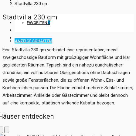
KONTAKT
Stadtvilla 230 qm
Stadtvilla 230 qm
FAVORITEN
0
ANZEIGE SCHALTEN
Eine Stadtvilla 230 qm verbindet eine repräsentative, meist
zweigeschossige Bauform mit großzügiger Wohnfläche und klar
gegliederten Räumen. Typisch sind ein nahezu quadratischer
Grundriss, ein voll nutzbares Obergeschoss ohne Dachschrägen
sowie große Fensterflächen, die zu offenen Wohn-, Ess- und
Kochbereichen passen. Die Fläche erlaubt mehrere Schlafzimmer,
Arbeitszimmer, Ankleide oder Gästezimmer und bleibt dennoch
auf eine kompakte, städtisch wirkende Kubatur bezogen.
Häuser entdecken