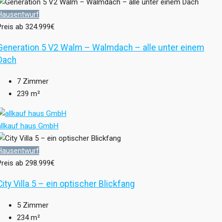
Hausentwurf
Preis ab
324.999€
Generation 5 V2 Walm – Walmdach – alle unter einem
Dach
7
Zimmer
239
m²
allkauf haus GmbH
Hausentwurf
Preis ab
298.999€
City Villa 5 – ein optischer Blickfang
5
Zimmer
234
m²