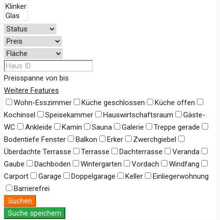
Preisspanne
von
bis
Weitere Features
Wohn-Esszimmer
Küche geschlossen
Küche offen
Kochinsel
Speisekammer
Hauswirtschaftsraum
Gäste-
WC
Ankleide
Kamin
Sauna
Galerie
Treppe gerade
Bodentiefe Fenster
Balkon
Erker
Zwerchgiebel
Überdachte Terrasse
Terrasse
Dachterrasse
Veranda
Gaube
Dachboden
Wintergarten
Vordach
Windfang
Carport
Garage
Doppelgarage
Keller
Einliegerwohnung
Barrierefrei
Suchen
Suche speichern