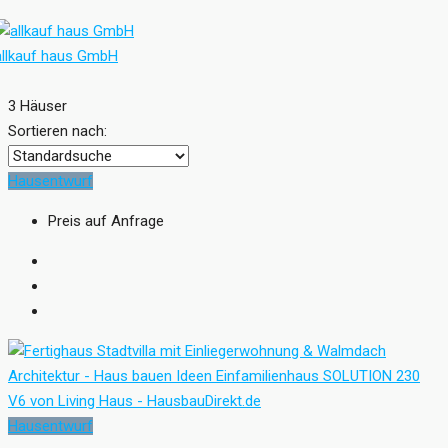
allkauf haus GmbH
3 Häuser
Sortieren nach:
Hausentwurf
Preis auf Anfrage
Hausentwurf