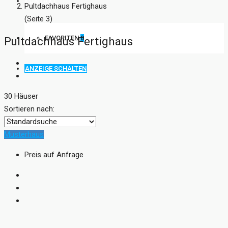
KONTAKT
Pultdachhaus Fertighaus
(Seite 3)
FAVORITEN
0
Pultdachhaus Fertighaus
ANZEIGE SCHALTEN
30 Häuser
Sortieren nach:
Musterhaus
Preis auf Anfrage