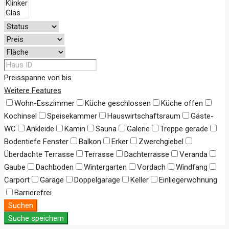
Preisspanne
von
bis
Weitere Features
Wohn-Esszimmer
Küche geschlossen
Küche offen
Kochinsel
Speisekammer
Hauswirtschaftsraum
Gäste-
WC
Ankleide
Kamin
Sauna
Galerie
Treppe gerade
Bodentiefe Fenster
Balkon
Erker
Zwerchgiebel
Überdachte Terrasse
Terrasse
Dachterrasse
Veranda
Gaube
Dachboden
Wintergarten
Vordach
Windfang
Carport
Garage
Doppelgarage
Keller
Einliegerwohnung
Barrierefrei
Suchen
Suche speichern