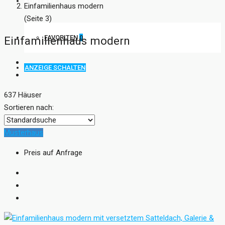
KONTAKT
Einfamilienhaus modern
(Seite 3)
FAVORITEN
0
Einfamilienhaus modern
ANZEIGE SCHALTEN
637 Häuser
Sortieren nach:
Musterhaus
Preis auf Anfrage