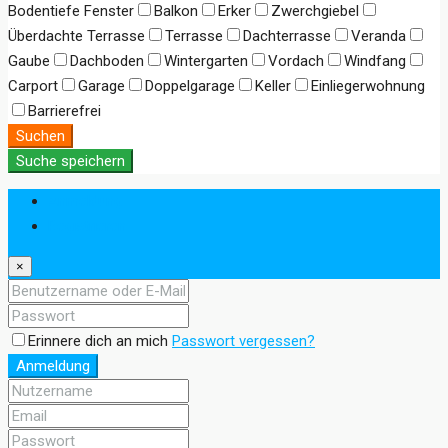
Bodentiefe Fenster
Balkon
Erker
Zwerchgiebel
Überdachte Terrasse
Terrasse
Dachterrasse
Veranda
Gaube
Dachboden
Wintergarten
Vordach
Windfang
Carport
Garage
Doppelgarage
Keller
Einliegerwohnung
Barrierefrei
Suchen
Suche speichern
Anmeldung
Registrieren
×
Erinnere dich an mich
Passwort vergessen?
Anmeldung