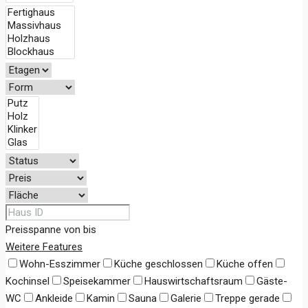
Preisspanne
von
bis
Weitere Features
Wohn-Esszimmer
Küche geschlossen
Küche offen
Kochinsel
Speisekammer
Hauswirtschaftsraum
Gäste-
WC
Ankleide
Kamin
Sauna
Galerie
Treppe gerade