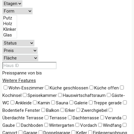
Preisspanne
von
bis
Weitere Features
Wohn-Esszimmer
Küche geschlossen
Küche offen
Kochinsel
Speisekammer
Hauswirtschaftsraum
Gäste-
WC
Ankleide
Kamin
Sauna
Galerie
Treppe gerade
Bodentiefe Fenster
Balkon
Erker
Zwerchgiebel
Überdachte Terrasse
Terrasse
Dachterrasse
Veranda
Gaube
Dachboden
Wintergarten
Vordach
Windfang
Carport
Garage
Doppelgarage
Keller
Einliegerwohnung