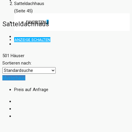
KONTAKT
Satteldachhaus
(Seite 45)
FAVORITEN
0
Satteldachhaus
ANZEIGE SCHALTEN
501 Häuser
Sortieren nach:
Musterhaus
Preis auf Anfrage