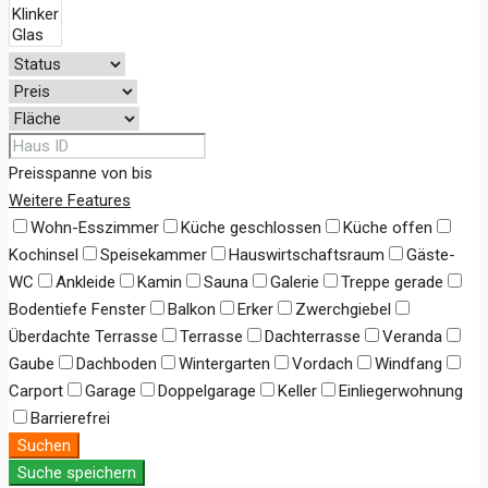
Preisspanne
von
bis
Weitere Features
Wohn-Esszimmer
Küche geschlossen
Küche offen
Kochinsel
Speisekammer
Hauswirtschaftsraum
Gäste-
WC
Ankleide
Kamin
Sauna
Galerie
Treppe gerade
Bodentiefe Fenster
Balkon
Erker
Zwerchgiebel
Überdachte Terrasse
Terrasse
Dachterrasse
Veranda
Gaube
Dachboden
Wintergarten
Vordach
Windfang
Carport
Garage
Doppelgarage
Keller
Einliegerwohnung
Barrierefrei
Suchen
Suche speichern