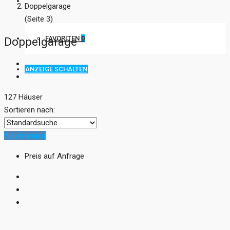
KONTAKT
Doppelgarage
(Seite 3)
FAVORITEN
0
Doppelgarage
ANZEIGE SCHALTEN
127 Häuser
Sortieren nach:
Kundenhaus
Preis auf Anfrage