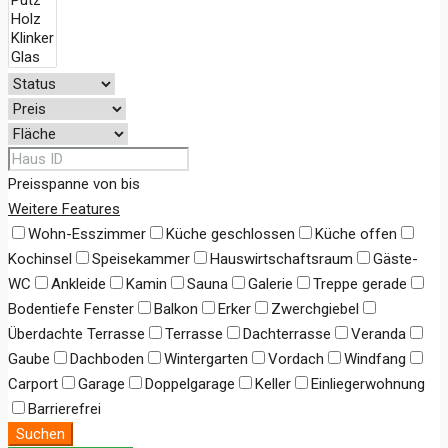
Preisspanne
von
bis
Weitere Features
Wohn-Esszimmer
Küche geschlossen
Küche offen
Kochinsel
Speisekammer
Hauswirtschaftsraum
Gäste-
WC
Ankleide
Kamin
Sauna
Galerie
Treppe gerade
Bodentiefe Fenster
Balkon
Erker
Zwerchgiebel
Überdachte Terrasse
Terrasse
Dachterrasse
Veranda
Gaube
Dachboden
Wintergarten
Vordach
Windfang
Carport
Garage
Doppelgarage
Keller
Einliegerwohnung
Barrierefrei
Suchen