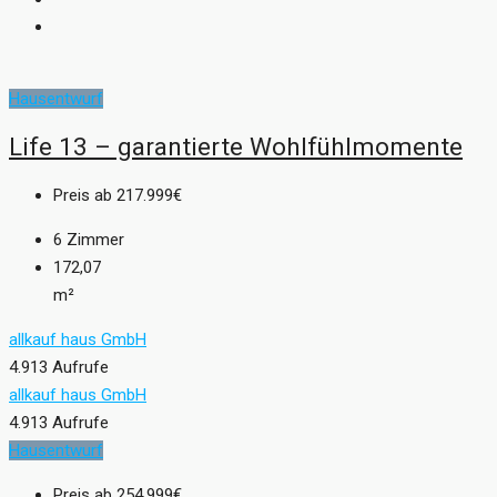
Hausentwurf
Life 13 – garantierte Wohlfühlmomente
Preis ab
217.999€
6
Zimmer
172,07
m²
allkauf haus GmbH
4.913 Aufrufe
allkauf haus GmbH
4.913 Aufrufe
Hausentwurf
Preis ab
254.999€