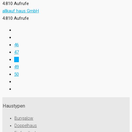
4.810 Aufrufe
allkauf haus GmbH
4.810 Aufrufe
46
47
48
49
50
Haustypen
Bungalow
Doppelhaus