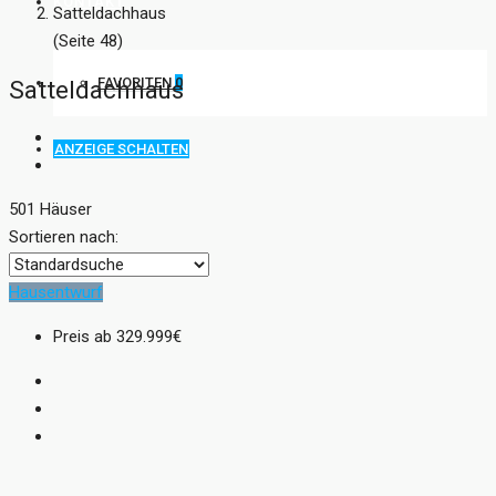
KONTAKT
Satteldachhaus
(Seite 48)
FAVORITEN
0
Satteldachhaus
ANZEIGE SCHALTEN
501 Häuser
Sortieren nach:
Hausentwurf
Preis ab
329.999€