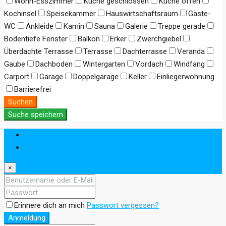
Wohn-Esszimmer
Küche geschlossen
Küche offen
Kochinsel
Speisekammer
Hauswirtschaftsraum
Gäste-
WC
Ankleide
Kamin
Sauna
Galerie
Treppe gerade
Bodentiefe Fenster
Balkon
Erker
Zwerchgiebel
Überdachte Terrasse
Terrasse
Dachterrasse
Veranda
Gaube
Dachboden
Wintergarten
Vordach
Windfang
Carport
Garage
Doppelgarage
Keller
Einliegerwohnung
Barrierefrei
Suchen
Suche speichern
Anmeldung
Registrieren
×
Erinnere dich an mich
Passwort vergessen?
Anmeldung