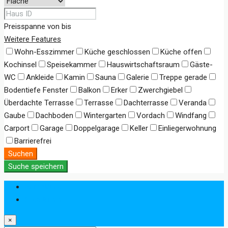
Preisspanne
von
bis
Weitere Features
Wohn-Esszimmer
Küche geschlossen
Küche offen
Kochinsel
Speisekammer
Hauswirtschaftsraum
Gäste-
WC
Ankleide
Kamin
Sauna
Galerie
Treppe gerade
Bodentiefe Fenster
Balkon
Erker
Zwerchgiebel
Überdachte Terrasse
Terrasse
Dachterrasse
Veranda
Gaube
Dachboden
Wintergarten
Vordach
Windfang
Carport
Garage
Doppelgarage
Keller
Einliegerwohnung
Barrierefrei
Suchen
Suche speichern
Anmeldung
Registrieren
×