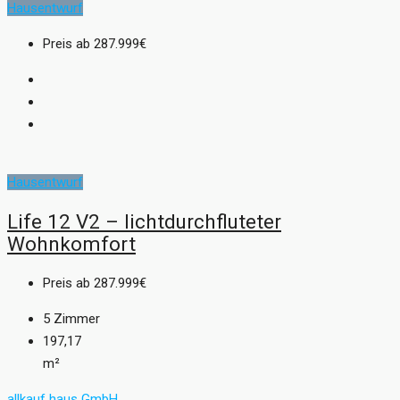
Hausentwurf
Preis ab
287.999€
Hausentwurf
Life 12 V2 – lichtdurchfluteter
Wohnkomfort
Preis ab
287.999€
5
Zimmer
197,17
m²
allkauf haus GmbH