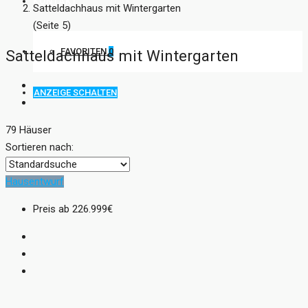
KONTAKT
Satteldachhaus mit Wintergarten
(Seite 5)
FAVORITEN
0
Satteldachhaus mit Wintergarten
ANZEIGE SCHALTEN
79 Häuser
Sortieren nach:
Hausentwurf
Preis ab
226.999€