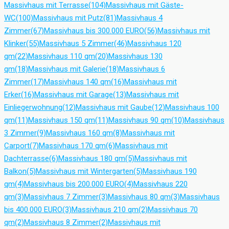
Massivhaus mit Terrasse
(104)
Massivhaus mit Gäste-
WC
(100)
Massivhaus mit Putz
(81)
Massivhaus 4
Zimmer
(67)
Massivhaus bis 300.000 EURO
(56)
Massivhaus mit
Klinker
(55)
Massivhaus 5 Zimmer
(46)
Massivhaus 120
qm
(22)
Massivhaus 110 qm
(20)
Massivhaus 130
qm
(18)
Massivhaus mit Galerie
(18)
Massivhaus 6
Zimmer
(17)
Massivhaus 140 qm
(16)
Massivhaus mit
Erker
(16)
Massivhaus mit Garage
(13)
Massivhaus mit
Einliegerwohnung
(12)
Massivhaus mit Gaube
(12)
Massivhaus 100
qm
(11)
Massivhaus 150 qm
(11)
Massivhaus 90 qm
(10)
Massivhaus
3 Zimmer
(9)
Massivhaus 160 qm
(8)
Massivhaus mit
Carport
(7)
Massivhaus 170 qm
(6)
Massivhaus mit
Dachterrasse
(6)
Massivhaus 180 qm
(5)
Massivhaus mit
Balkon
(5)
Massivhaus mit Wintergarten
(5)
Massivhaus 190
qm
(4)
Massivhaus bis 200.000 EURO
(4)
Massivhaus 220
qm
(3)
Massivhaus 7 Zimmer
(3)
Massivhaus 80 qm
(3)
Massivhaus
bis 400.000 EURO
(3)
Massivhaus 210 qm
(2)
Massivhaus 70
qm
(2)
Massivhaus 8 Zimmer
(2)
Massivhaus mit