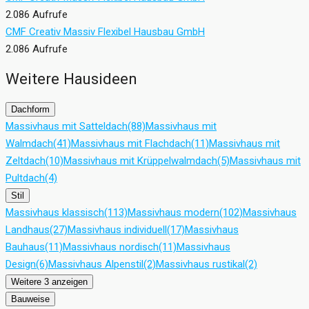
2.086 Aufrufe
CMF Creativ Massiv Flexibel Hausbau GmbH
2.086 Aufrufe
Weitere Hausideen
Dachform
Massivhaus mit Satteldach
(88)
Massivhaus mit
Walmdach
(41)
Massivhaus mit Flachdach
(11)
Massivhaus mit
Zeltdach
(10)
Massivhaus mit Krüppelwalmdach
(5)
Massivhaus mit
Pultdach
(4)
Stil
Massivhaus klassisch
(113)
Massivhaus modern
(102)
Massivhaus
Landhaus
(27)
Massivhaus individuell
(17)
Massivhaus
Bauhaus
(11)
Massivhaus nordisch
(11)
Massivhaus
Design
(6)
Massivhaus Alpenstil
(2)
Massivhaus rustikal
(2)
Weitere 3 anzeigen
Bauweise