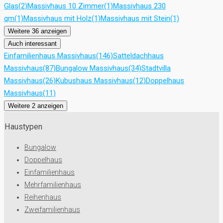
Glas
(2)
Massivhaus 10 Zimmer
(1)
Massivhaus 230
qm
(1)
Massivhaus mit Holz
(1)
Massivhaus mit Stein
(1)
Weitere 36 anzeigen
Auch interessant
Einfamilienhaus Massivhaus
(146)
Satteldachhaus
Massivhaus
(87)
Bungalow Massivhaus
(34)
Stadtvilla
Massivhaus
(26)
Kubushaus Massivhaus
(12)
Doppelhaus
Massivhaus
(11)
Weitere 2 anzeigen
Haustypen
Bungalow
Doppelhaus
Einfamilienhaus
Mehrfamilienhaus
Reihenhaus
Zweifamilienhaus