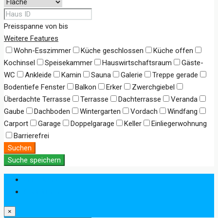
Preisspanne
von
bis
Weitere Features
Wohn-Esszimmer
Küche geschlossen
Küche offen
Kochinsel
Speisekammer
Hauswirtschaftsraum
Gäste-
WC
Ankleide
Kamin
Sauna
Galerie
Treppe gerade
Bodentiefe Fenster
Balkon
Erker
Zwerchgiebel
Überdachte Terrasse
Terrasse
Dachterrasse
Veranda
Gaube
Dachboden
Wintergarten
Vordach
Windfang
Carport
Garage
Doppelgarage
Keller
Einliegerwohnung
Barrierefrei
Suchen
Suche speichern
Anmeldung
Registrieren
×