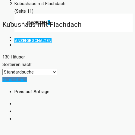
KONTAKT
Kubushaus mit Flachdach
(Seite 11)
FAVORITEN
0
Kubushaus mit Flachdach
ANZEIGE SCHALTEN
130 Häuser
Sortieren nach:
Kundenhaus
Preis auf Anfrage