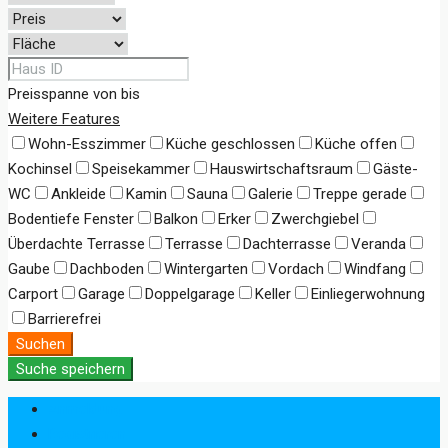
Preisspanne
von
bis
Weitere Features
Wohn-Esszimmer
Küche geschlossen
Küche offen
Kochinsel
Speisekammer
Hauswirtschaftsraum
Gäste-
WC
Ankleide
Kamin
Sauna
Galerie
Treppe gerade
Bodentiefe Fenster
Balkon
Erker
Zwerchgiebel
Überdachte Terrasse
Terrasse
Dachterrasse
Veranda
Gaube
Dachboden
Wintergarten
Vordach
Windfang
Carport
Garage
Doppelgarage
Keller
Einliegerwohnung
Barrierefrei
Suchen
Suche speichern
Anmeldung
Registrieren