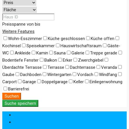
Preisspanne
von
bis
Weitere Features
Wohn-Esszimmer
Küche geschlossen
Küche offen
Kochinsel
Speisekammer
Hauswirtschaftsraum
Gäste-
WC
Ankleide
Kamin
Sauna
Galerie
Treppe gerade
Bodentiefe Fenster
Balkon
Erker
Zwerchgiebel
Überdachte Terrasse
Terrasse
Dachterrasse
Veranda
Gaube
Dachboden
Wintergarten
Vordach
Windfang
Carport
Garage
Doppelgarage
Keller
Einliegerwohnung
Barrierefrei
Suchen
Suche speichern
Anmeldung
Registrieren