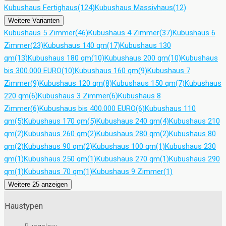
Kubushaus Fertighaus
(124)
Kubushaus Massivhaus
(12)
Weitere Varianten
Kubushaus 5 Zimmer
(46)
Kubushaus 4 Zimmer
(37)
Kubushaus 6
Zimmer
(23)
Kubushaus 140 qm
(17)
Kubushaus 130
qm
(13)
Kubushaus 180 qm
(10)
Kubushaus 200 qm
(10)
Kubushaus
bis 300.000 EURO
(10)
Kubushaus 160 qm
(9)
Kubushaus 7
Zimmer
(9)
Kubushaus 120 qm
(8)
Kubushaus 150 qm
(7)
Kubushaus
220 qm
(6)
Kubushaus 3 Zimmer
(6)
Kubushaus 8
Zimmer
(6)
Kubushaus bis 400.000 EURO
(6)
Kubushaus 110
qm
(5)
Kubushaus 170 qm
(5)
Kubushaus 240 qm
(4)
Kubushaus 210
qm
(2)
Kubushaus 260 qm
(2)
Kubushaus 280 qm
(2)
Kubushaus 80
qm
(2)
Kubushaus 90 qm
(2)
Kubushaus 100 qm
(1)
Kubushaus 230
qm
(1)
Kubushaus 250 qm
(1)
Kubushaus 270 qm
(1)
Kubushaus 290
qm
(1)
Kubushaus 70 qm
(1)
Kubushaus 9 Zimmer
(1)
Weitere 25 anzeigen
Haustypen