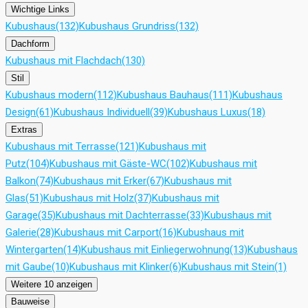
Wichtige Links
Kubushaus
(132)
Kubushaus Grundriss
(132)
Dachform
Kubushaus mit Flachdach
(130)
Stil
Kubushaus modern
(112)
Kubushaus Bauhaus
(111)
Kubushaus
Design
(61)
Kubushaus Individuell
(39)
Kubushaus Luxus
(18)
Extras
Kubushaus mit Terrasse
(121)
Kubushaus mit
Putz
(104)
Kubushaus mit Gäste-WC
(102)
Kubushaus mit
Balkon
(74)
Kubushaus mit Erker
(67)
Kubushaus mit
Glas
(51)
Kubushaus mit Holz
(37)
Kubushaus mit
Garage
(35)
Kubushaus mit Dachterrasse
(33)
Kubushaus mit
Galerie
(28)
Kubushaus mit Carport
(16)
Kubushaus mit
Wintergarten
(14)
Kubushaus mit Einliegerwohnung
(13)
Kubushaus
mit Gaube
(10)
Kubushaus mit Klinker
(6)
Kubushaus mit Stein
(1)
Weitere 10 anzeigen
Bauweise