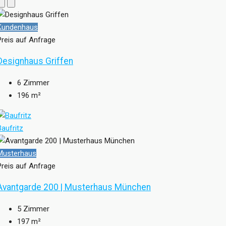
Kundenhaus
Preis auf Anfrage
Designhaus Griffen
6
Zimmer
196
m²
Baufritz
Musterhaus
Preis auf Anfrage
Avantgarde 200 | Musterhaus München
5
Zimmer
197
m²