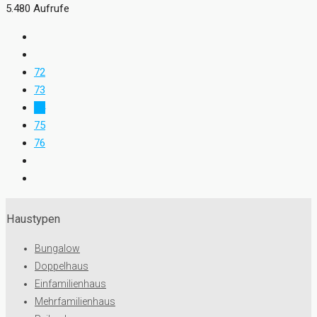
5.480 Aufrufe
72
73
74
75
76
Haustypen
Bungalow
Doppelhaus
Einfamilienhaus
Mehrfamilienhaus