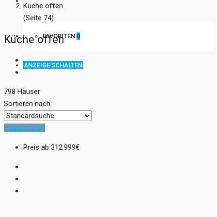
KONTAKT
Küche offen
(Seite 74)
FAVORITEN
0
Küche offen
ANZEIGE SCHALTEN
798 Häuser
Sortieren nach:
Hausentwurf
Preis ab
312.999€