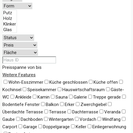
Preisspanne
von
bis
Weitere Features
Wohn-Esszimmer
Küche geschlossen
Küche offen
Kochinsel
Speisekammer
Hauswirtschaftsraum
Gäste-
WC
Ankleide
Kamin
Sauna
Galerie
Treppe gerade
Bodentiefe Fenster
Balkon
Erker
Zwerchgiebel
Überdachte Terrasse
Terrasse
Dachterrasse
Veranda
Gaube
Dachboden
Wintergarten
Vordach
Windfang
Carport
Garage
Doppelgarage
Keller
Einliegerwohnung