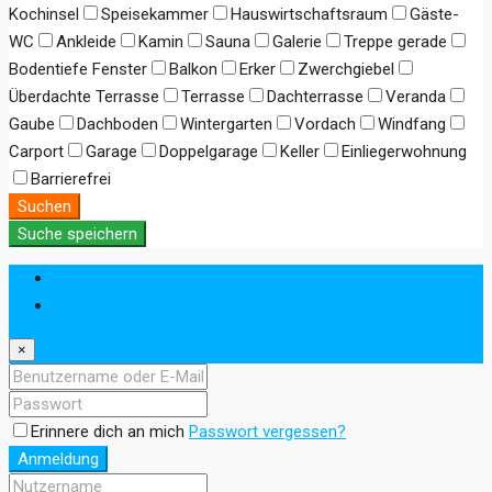
Kochinsel
Speisekammer
Hauswirtschaftsraum
Gäste-
WC
Ankleide
Kamin
Sauna
Galerie
Treppe gerade
Bodentiefe Fenster
Balkon
Erker
Zwerchgiebel
Überdachte Terrasse
Terrasse
Dachterrasse
Veranda
Gaube
Dachboden
Wintergarten
Vordach
Windfang
Carport
Garage
Doppelgarage
Keller
Einliegerwohnung
Barrierefrei
Suchen
Suche speichern
Anmeldung
Registrieren
×
Erinnere dich an mich
Passwort vergessen?
Anmeldung