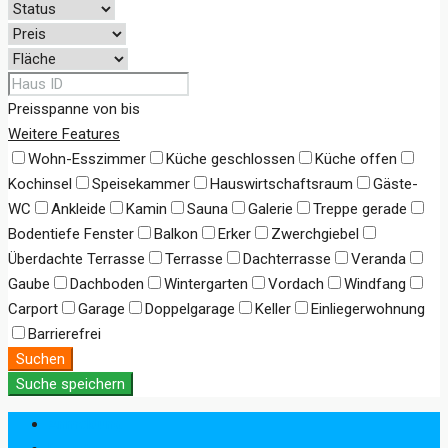
Preisspanne
von
bis
Weitere Features
Wohn-Esszimmer
Küche geschlossen
Küche offen
Kochinsel
Speisekammer
Hauswirtschaftsraum
Gäste-
WC
Ankleide
Kamin
Sauna
Galerie
Treppe gerade
Bodentiefe Fenster
Balkon
Erker
Zwerchgiebel
Überdachte Terrasse
Terrasse
Dachterrasse
Veranda
Gaube
Dachboden
Wintergarten
Vordach
Windfang
Carport
Garage
Doppelgarage
Keller
Einliegerwohnung
Barrierefrei
Suchen
Suche speichern
Anmeldung