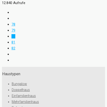
12.840 Aufrufe
78
79
80
81
82
Haustypen
Bungalow
Doppelhaus
Einfamilienhaus
Mehrfamilienhaus