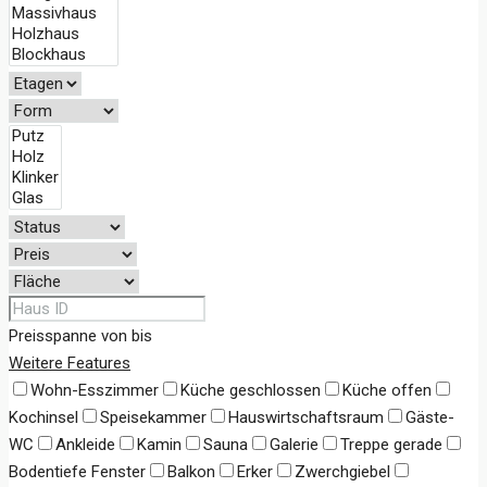
Preisspanne
von
bis
Weitere Features
Wohn-Esszimmer
Küche geschlossen
Küche offen
Kochinsel
Speisekammer
Hauswirtschaftsraum
Gäste-
WC
Ankleide
Kamin
Sauna
Galerie
Treppe gerade
Bodentiefe Fenster
Balkon
Erker
Zwerchgiebel