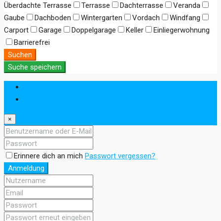
Überdachte Terrasse
Terrasse
Dachterrasse
Veranda
Gaube
Dachboden
Wintergarten
Vordach
Windfang
Carport
Garage
Doppelgarage
Keller
Einliegerwohnung
Barrierefrei
Suchen
Suche speichern
Anmeldung
Registrieren
×
Erinnere dich an mich
Passwort vergessen?
Anmeldung