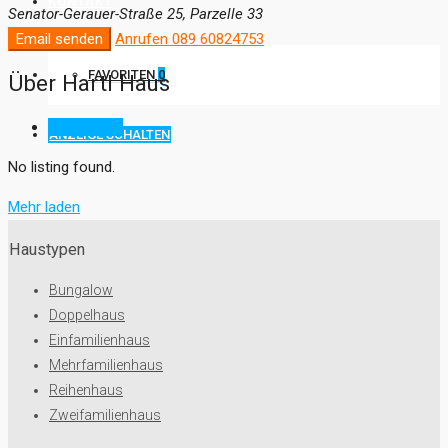
KONTAKT
Senator-Gerauer-Straße 25, Parzelle 33
Email senden
Anrufen
089 60824753
FAVORITEN
0
Über Hartl Haus
Einträge (0)
ANZEIGE SCHALTEN
No listing found.
Mehr laden
Haustypen
Bungalow
Doppelhaus
Einfamilienhaus
Mehrfamilienhaus
Reihenhaus
Zweifamilienhaus