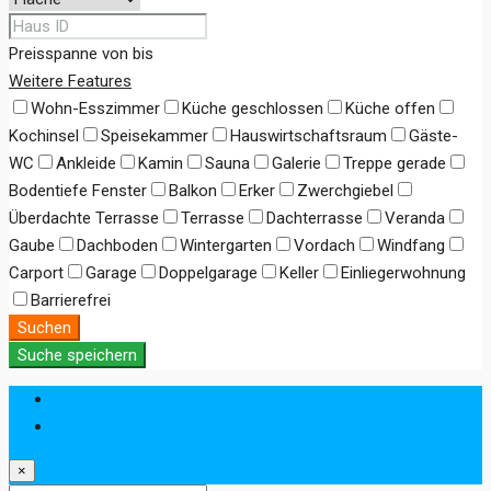
Preisspanne
von
bis
Weitere Features
Wohn-Esszimmer
Küche geschlossen
Küche offen
Kochinsel
Speisekammer
Hauswirtschaftsraum
Gäste-
WC
Ankleide
Kamin
Sauna
Galerie
Treppe gerade
Bodentiefe Fenster
Balkon
Erker
Zwerchgiebel
Überdachte Terrasse
Terrasse
Dachterrasse
Veranda
Gaube
Dachboden
Wintergarten
Vordach
Windfang
Carport
Garage
Doppelgarage
Keller
Einliegerwohnung
Barrierefrei
Suchen
Suche speichern
Anmeldung
Registrieren
×